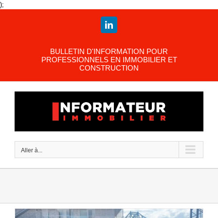
Passer
);
au
contenu
LinkedIn
BULLETIN D'INFORMATION POUR
PROFESSIONNELS EN IMMOBILIER ET
CONSTRUCTION
Aller à...